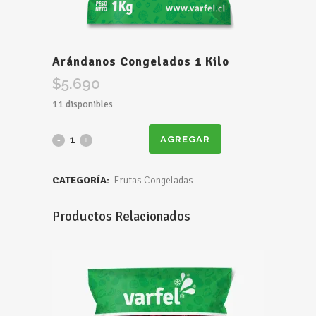
Arándanos Congelados 1 Kilo
$
5.690
11 disponibles
Arándanos
AGREGAR
Congelados
CATEGORÍA:
Frutas Congeladas
1
Productos Relacionados
Kilo
quantity