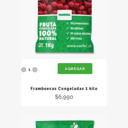
AGREGAR
Frambuesas
Congeladas
Frambuesas Congeladas 1 kilo
1
$
6.990
kilo
quantity