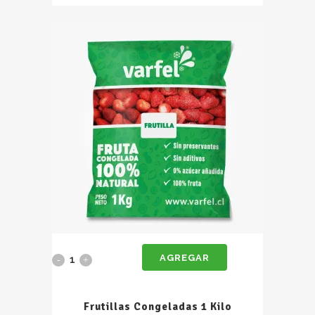
quantity
AGREGAR
Frutillas
Congeladas
Frutillas Congeladas 1 Kilo
1