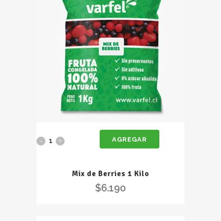
AGREGAR
Mix
de
Mix de Berries 1 Kilo
Berries
$
6.190
1
Kilo