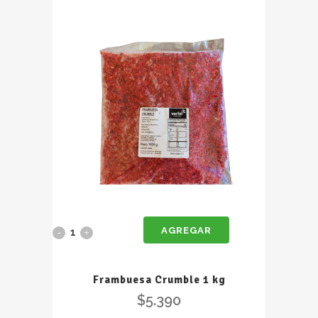
quantity
AGREGAR
Frambuesa
Crumble
Frambuesa Crumble 1 kg
1
$
5.390
kg