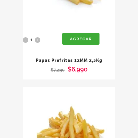
AGREGAR
Papas
Prefritas
Papas Prefritas 12MM 2,5Kg
12MM
$
6.990
$
7.290
2,5Kg
quantity