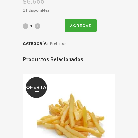
$
6.600
11 disponibles
Aros
AGREGAR
de
CATEGORÍA:
Prefritos
Cebolla
Productos Relacionados
1.1
Kg
quantity
OFERTA