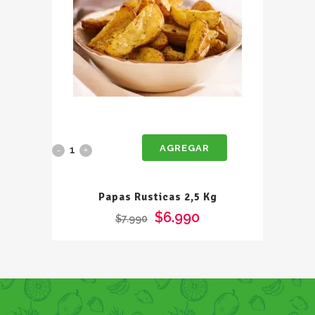
AGREGAR
Papas
Rusticas
Papas Rusticas 2,5 Kg
2,5
$
6.990
$
7.990
Kg
quantity