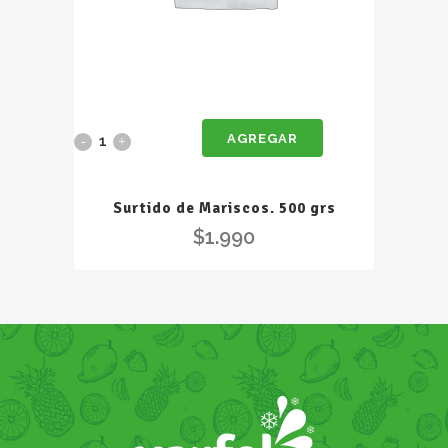
AGREGAR
Surtido
de
Surtido de Mariscos. 500 grs
Mariscos.
$
1.990
500
grs
quantity