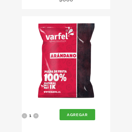
100gr
quantity
AGREGAR
Pulpa
de