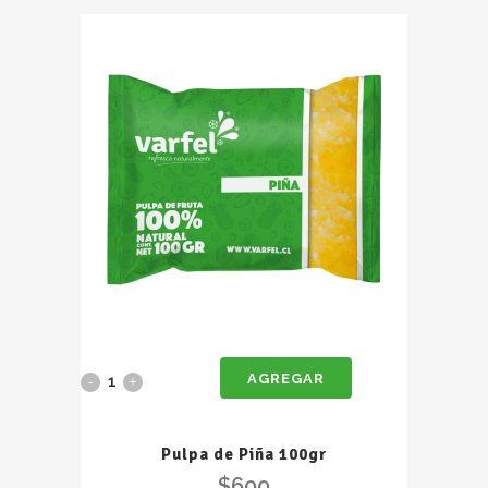
Azúcar
1kg
quantity
AGREGAR
Pulpa
de
Pulpa de Piña 100gr
Piña
$
600