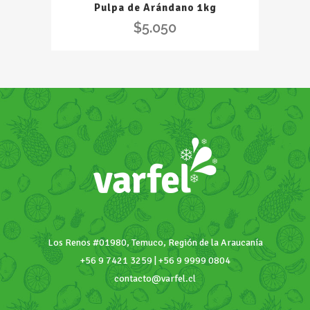
Pulpa de Arándano 1kg
Arándano
$
5.050
1kg
quantity
Los Renos #01980, Temuco, Región de la Araucanía
+56 9 7421 3259 | +56 9 9999 0804
contacto@varfel.cl