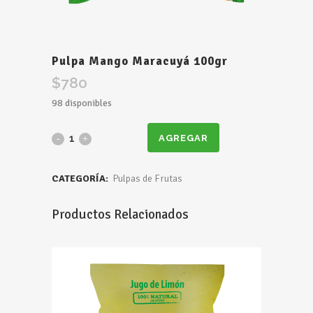
Pulpa Mango Maracuyá 100gr
$
780
98 disponibles
Pulpa
AGREGAR
Mango
CATEGORÍA:
Pulpas de Frutas
Maracuyá
Productos Relacionados
100gr
quantity