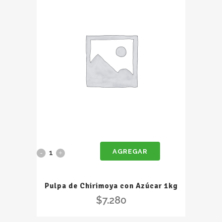
1Kg
quantity
AGREGAR
Pulpa
de
Pulpa de Chirimoya con Azúcar 1kg
Chirimoya
$
7.280
con