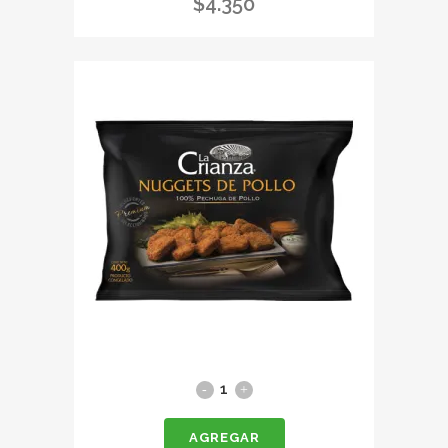
$
4.350
Nuggets
de
AGREGAR
pollo