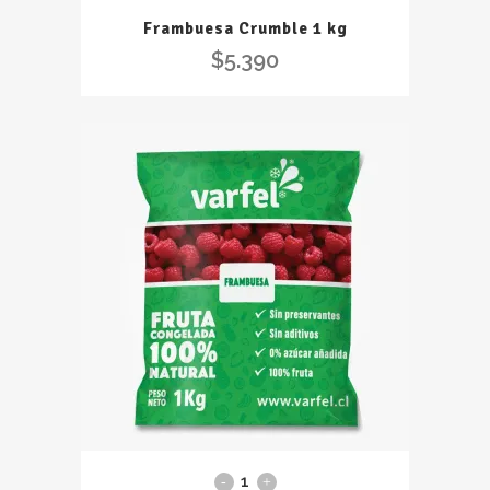
kg
Frambuesa Crumble 1 kg
quantity
$
5.390
Frambuesas