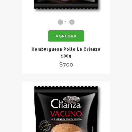
Hamburguesa
Pollo
AGREGAR
La
Crianza
Hamburguesa Pollo La Crianza
100g
100g
quantity
$
700