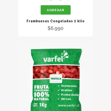
Congeladas
AGREGAR
1
kilo
Frambuesas Congeladas 1 kilo
quantity
$
6.990