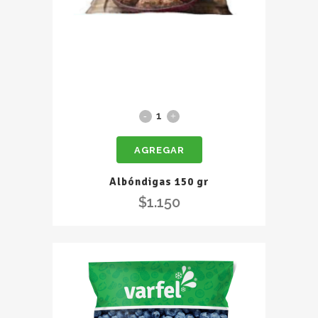
Albóndigas
150
AGREGAR
gr
quantity
Albóndigas 150 gr
$
1.150