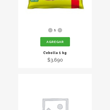
Cebolla
1
AGREGAR
kg
quantity
Cebolla 1 kg
$
3.690