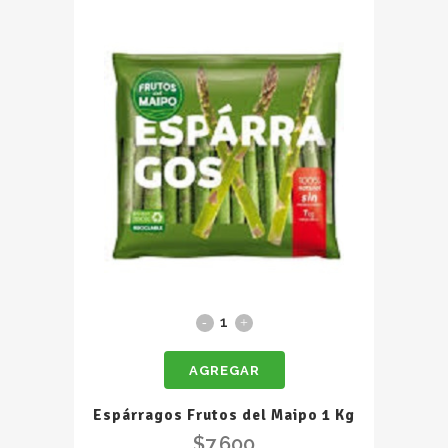
Espárragos
Frutos
AGREGAR
del
Maipo
Espárragos Frutos del Maipo 1 Kg
1
$
7.600