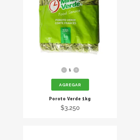
Poroto
Verde
AGREGAR
1kg
quantity
Poroto Verde 1kg
$
3.250