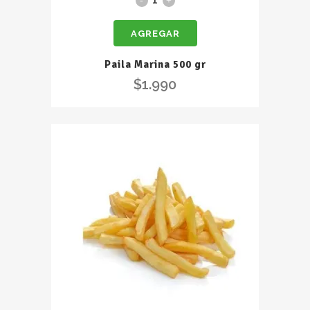
Marina
AGREGAR
500
gr
Paila Marina 500 gr
quantity
$
1.990