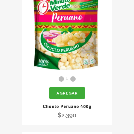
Choclo
Peruano
AGREGAR
400g
quantity
Choclo Peruano 400g
$
2.390