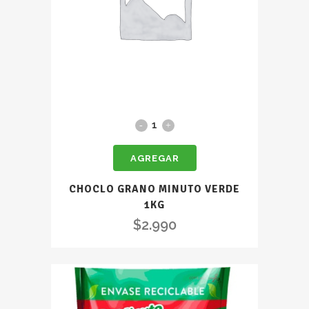
CHOCLO
GRANO
AGREGAR
MINUTO
VERDE
CHOCLO GRANO MINUTO VERDE
1KG
1KG
quantity
$
2.990