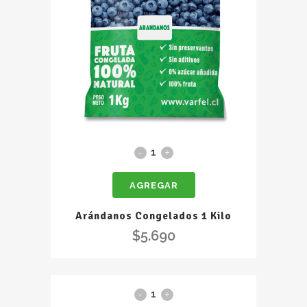
Arándanos
Congelados
AGREGAR
1
Kilo
Arándanos Congelados 1 Kilo
quantity
$
5.690
Aros