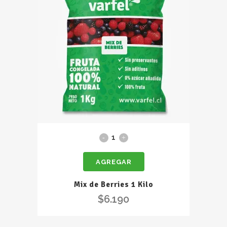
Mix
de
AGREGAR
Berries
1
Mix de Berries 1 Kilo
Kilo
$
6.190
quantity