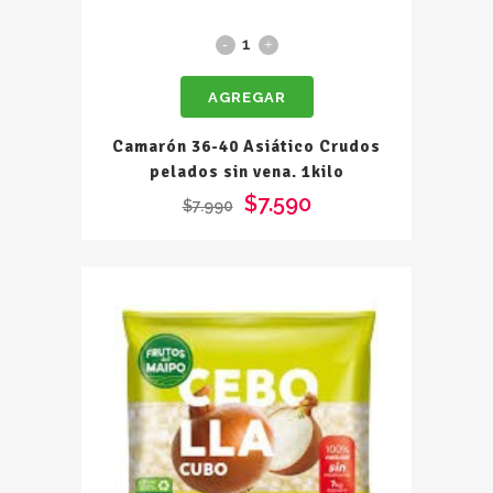
Camarón
36-
AGREGAR
40
Asiático
Camarón 36-40 Asiático Crudos
Crudos
pelados sin vena. 1kilo
pelados
$
7.590
$
7.990
sin
vena.
1kilo
quantity