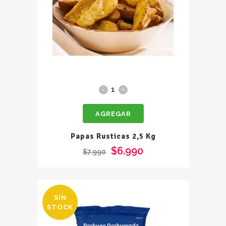
Papas
Rusticas
AGREGAR
2,5
Kg
Papas Rusticas 2,5 Kg
quantity
$
6.990
$
7.990
SIN
STOCK