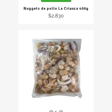
La
Nuggets de pollo La Crianza 400g
Crianza
$
2.830
400g
quantity
Paila