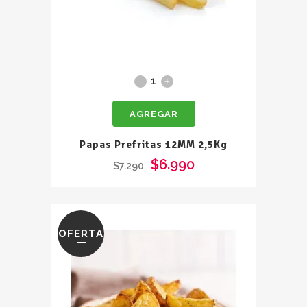
Papas
Prefritas
AGREGAR
12MM
2,5Kg
Papas Prefritas 12MM 2,5Kg
quantity
$
6.990
$
7.290
OFERTA