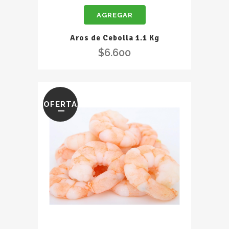
de
AGREGAR
Cebolla
1.1
Aros de Cebolla 1.1 Kg
Kg
$
6.600
quantity
OFERTA