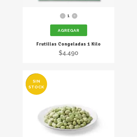
Frutillas
Congeladas
AGREGAR
1
Kilo
Frutillas Congeladas 1 Kilo
quantity
$
4.490
SIN
OFERTA
STOCK