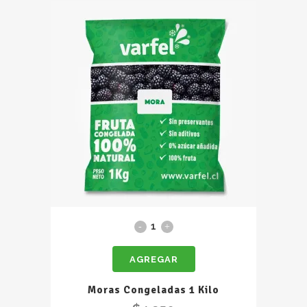
Moras
Congeladas
AGREGAR
1
Kilo
Moras Congeladas 1 Kilo
quantity