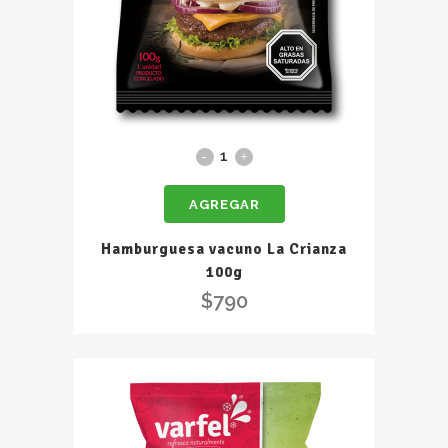
Hamburguesa
vacuno
AGREGAR
La
Crianza
Hamburguesa vacuno La Crianza
100g
100g
quantity
$
790