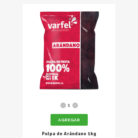
Pulpa
de
AGREGAR
Arándano
1kg
Pulpa de Arándano 1kg
quantity