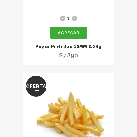
Papas
Prefritas
AGREGAR
10MM
2.5Kg
Papas Prefritas 10MM 2.5Kg
quantity
$
7.890
OFERTA