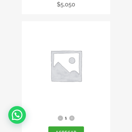
$
5.050
Pulpa
de