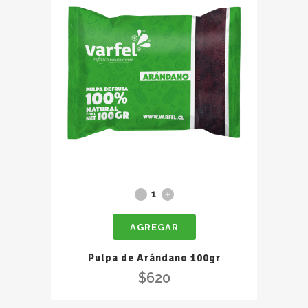
Pulpa
de
AGREGAR
Arándano
100gr
Pulpa de Arándano 100gr
quantity
$
620