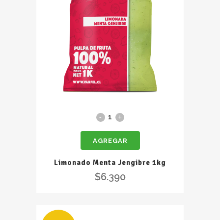
Limonado
Menta
AGREGAR
Jengibre
1kg
Limonado Menta Jengibre 1kg
quantity
$
6.390